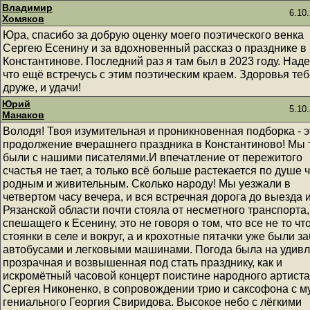
Владимир
6.10
Хомяков
Юра, спасибо за добрую оценку моего поэтического венка
Сергею Есенину и за вдохновенный рассказ о празднике в
Константинове. Последний раз я там был в 2023 году. Над
что ещё встречусь с этим поэтическим краем. Здоровья теб
друже, и удачи!
Юрий
5.10
Манаков
Володя! Твоя изумительная и проникновенная подборка - э
продолжение вчерашнего праздника в Константиново! Мы 
были с нашими писателями.И впечатление от пережитого
счастья не тает, а только всё больше растекается по душе 
родным и живительным. Сколько народу! Мы уезжали в
четвертом часу вечера, и вся встречная дорога до выезда 
Рязанской области почти стояла от несметного транспорта,
спешащего к Есенину, это не говоря о том, что все не то чт
стоянки в селе и вокруг, а и крохотные пятачки уже были з
автобусами и легковыми машинами. Погода была на удив
прозрачная и возвышенная под стать празднику, как и
искромётный часовой концерт поистине народного артиста
Сергея Никоненко, в сопровождении трио и саксофона с м
гениального Георгия Свиридова. Высокое небо с лёгкими