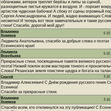
облачками, ветерок треплет берёзы и липы за сценой,
разноцветные листья кружатся в воздухе. И - порхает вокр
артистов чудесная бабочка! А сбоку от сцены огромный по
Сергея Александровича. И людей, жадно внимающих Слов
несметно! И теперь вот твои замечательные и такие русски
стихи! Спасибо, дорогой мой друг!
Владимир
5.10
Хомяков
Людмила Анатольевна, спасибо за добрые слова о поэтах
Есенинского края!
Людмила
5.10
Воробьева
Прекрасные стихи, посвященные памяти великого русског
поэта! Низкий поклон всем мастерам тонкого и пронзитель
Слова! Рязанская земля поистине щедра и богата на талан
Сергей
3.10
Владимир Алексеевич! С Днём рождения русского гения С
Есенина!
Спасибо за прекрасные стихи.
Владимир
3.10
Хомяков
Спасибо всем, кто откликнулся на эту публикацию! С Есен