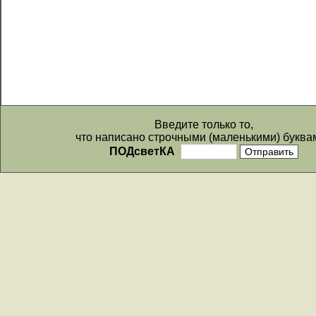
Введите только то,
что написано строчными (маленькими) буква
ПОДсветКА