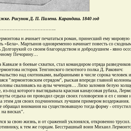
жке. Рисунок Д. П. Палена. Карандаш. 1840 год
………………………………..
рмонтова н ачинает печататься роман, принесший ему мировую с
ть «Бела». Мартынов одновременно начинает повесть со сходны
ь Долгорукий со своим благородством и добродушием - явно осо
ричному Печорину…
 Кавказе в боевые схватки, стал командиром отряда разведчиков
ермонтова историк Тенгинского пехотного полка Д. Ракович:
начальство над охотниками, выбранными в числе сорока человек и
аяся "лермонтовским отрядом", рыская впереди главной колонны
 головы сваливаясь на аулы чеченцев… Лихо заломив белую хол
е, из-под которого выглядывала красная канаусовая рубаха, Лерм
Минуты отдыха он проводил среди своих головорезов и ел с ними 
жа этим для своих подчиненных лучшим примером воздержания.
е обращал внимания на существовавшую тогда форму - отпустил
 на висках".
ся за свою жизнь, и от сражений уклонялся, откровенно трусил
ротивнику, к тем же горцам. Бесстрашный воин Михаил Лермонто