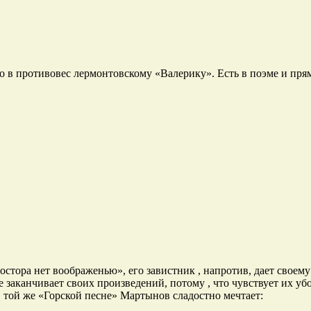
о в противовес лермонтовскому «Валерику». Есть в поэме и пря
стора нет воображенью», его завистник , напротив, дает своему
 заканчивает своих произведений, потому , что чувствует их убо
В той же «Горской песне» Мартынов сладостно мечтает: