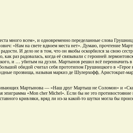
места много всем», и одновременно переделанные слова Грушниц
нович: «Нам на свете вдвоем места нет». Думаю, прочтение Ма
адости. И дело не в том, что он якобы оскорбился за свою сестр
как раз радовалась, когда её связывали с героиней лермонтовс
кого, и … убитым на дуэли. Мартынов решил всё переиначить в
 большой обидой считал себя прототипом Грушницкого в «Герое
бидные прозвища, называя маркиз де Шулерхофф, Аристократ-ма
ысмеивающих Мартынова — «Наш друг Мартыш не Соломон» и «Ск
 эпиграмма «Mon cher Michel». Если бы не это противостояние 
тставного кривляки, вряд ли из-за какой-то шутки могла бы прои