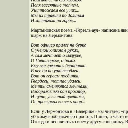
Поля засеянные топчем,
Уничтожаем все у них...
Мы их травили по долинам
И застигали на горах...
Мартыновская поэма «Герзель-аул» написана явн
шарж на Лермонтова:
Вот офицер прилег на бурке
С ученой книгою в руках,
А сам мечтает о мазурке,
О Пятигорске, о балах.
Ему все грезится блондинка,
В нее он по уши влюблен.
Вот он героем поединка,
Гвардеец, тотчас удален.
Мечты сменяются мечтами,
Воображенью дан простор,
И путь, усеянный цветами,
Он проскакал во весь опор...
Если у Лермонтова в «Валерике» мы читаем: «про
убогому воображенью простор. Пишет, и часто не
Отсюда и ненависть к своему другу-сопернику. 