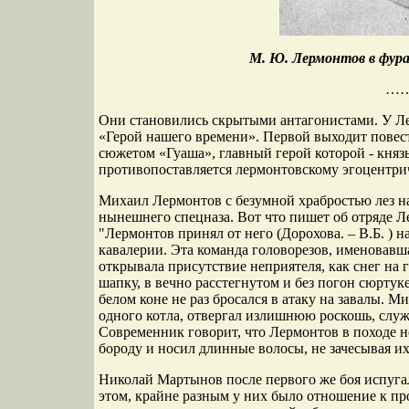
М. Ю. Лермонтов в фура
…
Они становились скрытыми антагонистами. У Ле
«Герой нашего времени». Первой выходит повес
сюжетом «Гуаша», главный герой которой - княз
противопоставляется лермонтовскому эгоцент
Михаил Лермонтов с безумной храбростью лез на
нынешнего спецназа. Вот что пишет об отряде Л
"Лермонтов принял от него (Дорохова. – В.Б. ) 
кавалерии. Эта команда головорезов, именовавш
открывала присутствие неприятеля, как снег на
шапку, в вечно расстегнутом и без погон сюртук
белом коне не раз бросался в атаку на завалы. 
одного котла, отвергал излишнюю роскошь, слу
Современник говорит, что Лермонтов в походе н
бороду и носил длинные волосы, не зачесывая их
Николай Мартынов после первого же боя испугал
этом, крайне разным у них было отношение к п