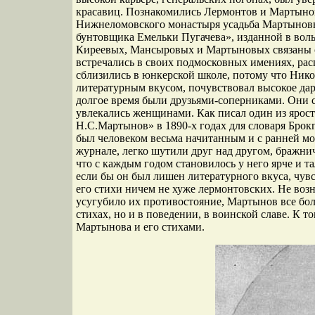
красавиц. Познакомились Лермонтов и Мартынов ,
Нижнеломовского монастыря усадьба Мартыновых
бунтовщика Емельки Пугачева», изданной в воль
Киреевых, Мансыровых и Мартыновых связаны 
встречались в своих подмосковных имениях, рас
сблизились в юнкерской школе, потому что Ник
литературным вкусом, почувствовал высокое даро
долгое время были друзьями-соперниками. Они 
увлекались женщинами. Как писал один из ярост
Н.С.Мартынов» в 1890-х годах для словаря Брок
был человеком весьма начитанным и с ранней мо
журнале, легко шутили друг над другом, бражнич
что с каждым годом становилось у него ярче и 
если бы он был лишен литературного вкуса, чувс
его стихи ничем не хуже лермонтовских. Не возни
усугубило их противостояние, Мартынов все бол
стихах, но и в поведении, в воинской славе. К 
Мартынова и его стихами.