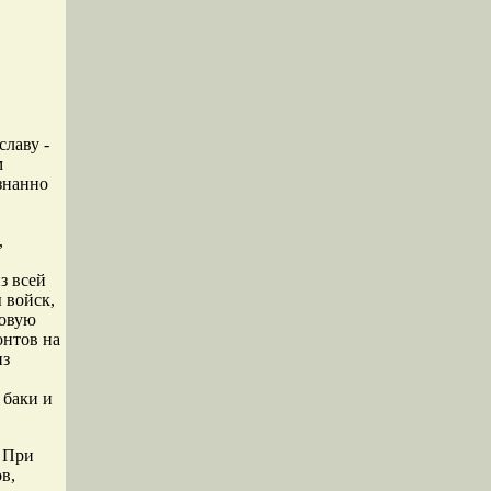
лаву -
м
знанно
,
з всей
 войск,
щовую
онтов на
из
 баки и
. При
в,