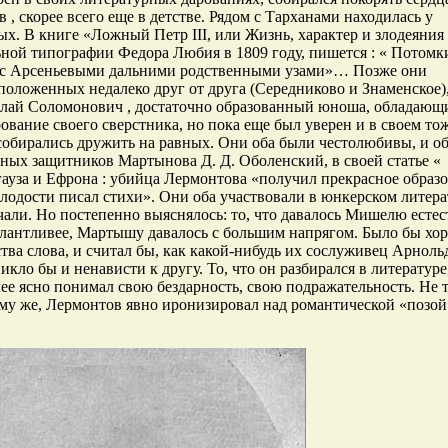
 скорее всего еще в детстве. Рядом с Тарханами находилась у
. В книге «Ложный Петр III, или Жизнь, характер и злодеяния
ной типографии Федора Любия в 1809 году, пишется : « Потомк
с Арсеньевыми дальними родственными узами»… Позже они
положенных недалеко друг от друга (Середниково и Знаменское)
олай Соломонович , достаточно образованный юноша, обладающ
вание своего сверстника, но пока еще был уверен и в своем то
собирались дружить на равных. Они оба были честолюбивы, и о
ных защитников Мартынова Д. Д. Оболенский, в своей статье «
гауза и Ефрона : убийца Лермонтова «получил прекрасное образо
лодости писал стихи». Они оба участвовали в юнкерском литер
али. Но постепенно выяснялось: то, что давалось Мишелю естес
талантливее, Мартышу давалось с большим напрягом. Было бы хо
тва слова, и считал бы, как какой-нибудь их сослуживец Арноль
кло бы и ненависти к другу. То, что он разбирался в литературе
ее ясно понимал свою бездарность, свою подражательность. Не т
тому же, Лермонтов явно иронизировал над романтической «позой