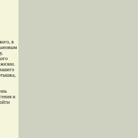
кого, в
ртыновым
у,
кого
 жизни.
 нашего
ртышка,
инь
гения и
зойти