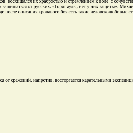
в, восхищался их храбростью и стремлением к воле, с сочувст
защищаться от русских. «Горят аулы, нет у них защиты». Миха
е после описания кровавого боя есть такие человеколюбивые ст
я от сражений, напротив, восторгается карательными экспедиц