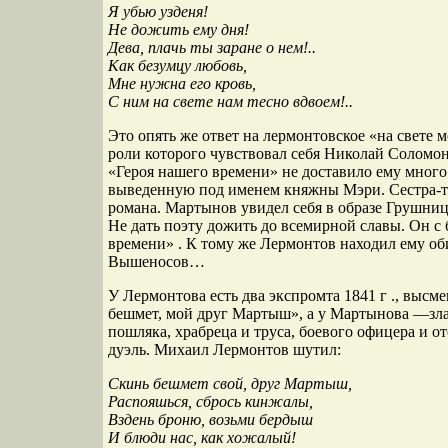
Я убью узденя!
Не дожить ему дня!
Дева, плачь ты заране о нем!..
Как безумцу любовь,
Мне нужна его кровь,
С ним на свете нам тесно вдвоем!..
Это опять же ответ на лермонтовское «на свете 
роли которого чувствовал себя Николай Соломо
«Героя нашего времени» не доставило ему много р
выведенную под именем княжны Мэри. Сестра-то, 
романа. Мартынов увидел себя в образе Грушниц
Не дать поэту дожить до всемирной славы. Он с
времени» . К тому же Лермонтов находил ему о
Вышеносов…
У Лермонтова есть два экспромта 1841 г ., в
бешмет, мой друг Мартыш», а у Мартынова —злая
пошляка, храбреца и труса, боевого офицера и о
дуэль. Михаил Лермонтов шутил:
Скинь бешмет свой, друг Мартыш,
Распояшься, сбрось кинжалы,
Вздень броню, возьми бердыш
И блюди нас, как хожалый!