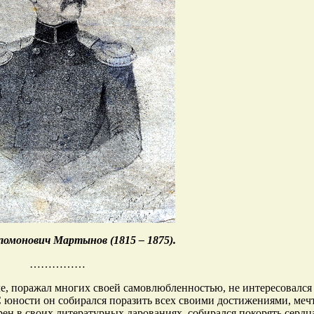
омонович Мартынов (1815 – 1875).
……………
, поражал многих своей самовлюбленностью, не интересовался
. С юности он собирался поразить всех своими достижениями, меч
рен в своих литературных дарованиях, собирался покорять сердц