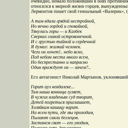
очевидно, немало положивший в боях противнико
относился к мирной жизни горцев, вынужденных 
Лермонтов пишет свой гениальный «Валерик», гд
А там вдали грядой нестройной,
Но вечно гордой и спокойной,
Тянулись горы — и Казбек
Сверкал главой остроконечной.
И с грустью тайной и сердечной
Я думал: жалкий человек.
Чего он хочет!.. небо ясно,
Под небом места много всем,
Но беспрестанно и напрасно
Один враждует он — зачем?..
Его антагонист Николай Мартынов, уклонявшийс
Горит аул невдалеке...
Там наша конница гуляет,
В чужих владеньях суд творит,
Детей погреться приглашает,
Хозяйкам кашицу варит.
На всем пути, где мы проходим,
Пылают сакли беглецов.
Застанем скот — его уводим,
Пожива есть для казаков.