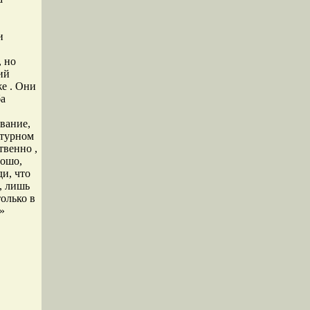
и
, но
ий
же . Они
ба
вание,
атурном
твенно ,
рошо,
ди, что
, лишь
олько в
»