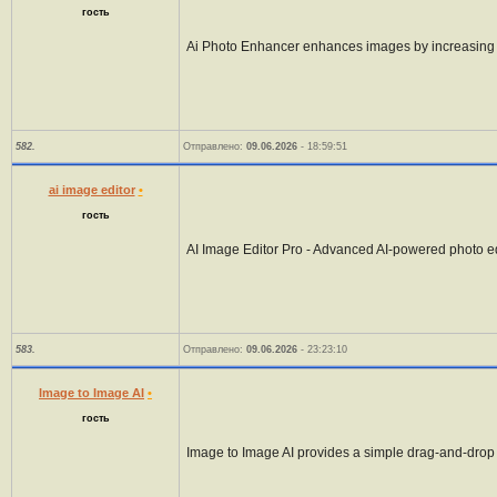
гость
Ai Photo Enhancer enhances images by increasing cl
582.
Отправлено:
09.06.2026
- 18:59:51
ai image editor
•
гость
AI Image Editor Pro - Advanced AI-powered photo edi
583.
Отправлено:
09.06.2026
- 23:23:10
Image to Image AI
•
гость
Image to Image AI provides a simple drag-and-drop 