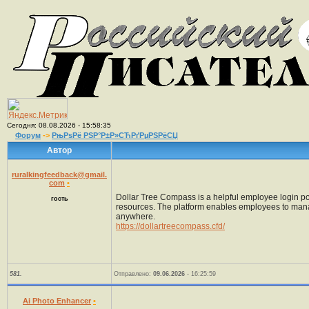
Сегодня: 08.08.2026 - 15:58:35
Форум
->
РњРѕРё РЅР°Р±Р»СЋРґРµРЅРёСЏ
Автор
ruralkingfeedback@gmail.
com
•
Dollar Tree Compass is a helpful employee login por
гость
resources. The platform enables employees to manag
anywhere.
https://dollartreecompass.cfd/
581.
Отправлено:
09.06.2026
- 16:25:59
Ai Photo Enhancer
•