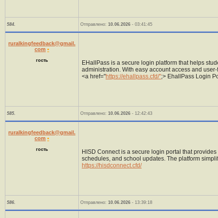
584.
Отправлено:
10.06.2026
- 03:41:45
ruralkingfeedback@gmail.
com
•
гость
EHallPass is a secure login platform that helps st
administration. With easy account access and user-f
<a href="
https://ehallpass.cfd/"
;> EhallPass Login Po
585.
Отправлено:
10.06.2026
- 12:42:43
ruralkingfeedback@gmail.
com
•
гость
HISD Connect is a secure login portal that provides
schedules, and school updates. The platform simpl
https://hisdconnect.cfd/
586.
Отправлено:
10.06.2026
- 13:39:18