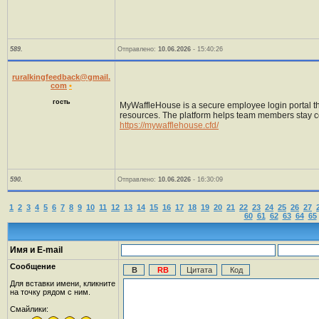
589.
Отправлено:
10.06.2026
- 15:40:26
ruralkingfeedback@gmail.
com
•
гость
MyWaffleHouse is a secure employee login portal th
resources. The platform helps team members stay c
https://mywafflehouse.cfd/
590.
Отправлено:
10.06.2026
- 16:30:09
1
2
3
4
5
6
7
8
9
10
11
12
13
14
15
16
17
18
19
20
21
22
23
24
25
26
27
60
61
62
63
64
65
Имя и E-mail
Сообщение
Для вставки имени, кликните
на точку рядом с ним.
Смайлики: