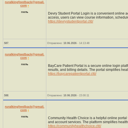
ruralkingfeedback@gmail.
com
•
гость
Devry Student Portal Login is a convenient online 
access, users can view course information, schedules
https://devrystudentportal.cfd/
587.
Отправлено:
10.06.2026
- 14:13:48
ruralkingfeedback@gmail.
com
•
гость
BayCare Patient Portal is a secure online login plat
results, and billing details. The portal simplifies
https://baycarepatientportal.cfd/
588.
Отправлено:
10.06.2026
- 15:00:11
ruralkingfeedback@gmail.
com
•
гость
Community Health Choice is a helpful online portal 
and account services. The platform simplifies heal
https://communityhealthchoice.cfd/