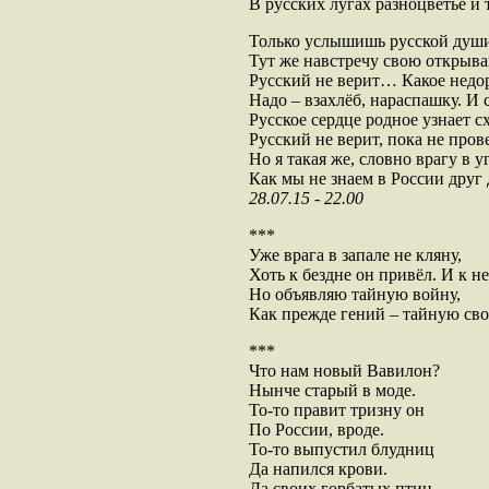
В русских лугах разноцветье и т
Только услышишь русской души
Тут же навстречу свою открыва
Русский не верит… Какое недо
Надо – взахлёб, нараспашку. И
Русское сердце родное узнает сх
Русский не верит, пока не пров
Но я такая же, словно врагу в у
Как мы не знаем в России друг 
28.07.15 - 22.00
***
Уже врага в запале не кляну,
Хоть к бездне он привёл. И к н
Но объявляю тайную войну,
Как прежде гений – тайную сво
***
Что нам новый Вавилон?
Нынче старый в моде.
То-то правит тризну он
По России, вроде.
То-то выпустил блудниц
Да напился крови.
Да своих горбатых птиц