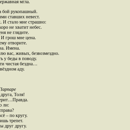
ержавная мгла.
на бой рукопашный.
ыми ставших невест.
 И стало мне страшно:
коро не хватит небес.
еня не глядите.
 И грош мне цена.
ему отворите.
на. Имена.
ас, живых, безвозмездно.
ь у беды в поводу.
ти чистая бездна…
вёздном аду.
Парпаре
друга, Толя!
верит…Правда.
о ли:
справа?
сё – по кругу.
ишь трепет.
ы друг другу.