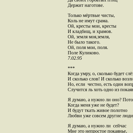
Держит наготове.
Только мёртвые чисты,
Коль не имут срама.
Ой, кресты мои, кресты
И кладбищ, и храмов.
Ой, земля моя,земля,
Не было такого.
Ой, поля мои, поля.
Поле Куликово.
7.02.95
***
Когда умру, о, сколько будет слё
И сколько слов! И сколько возл
Но, если честно, есть один воп
Случится ль хоть одно из пока
Я думаю, а нужно ли оно? Пото
Когда меня уже не будет?
И будут ткать живое полотно
Любви уже совсем другие люди
Я думаю, а нужно ли сейчас
Мне это непростое покаянье,