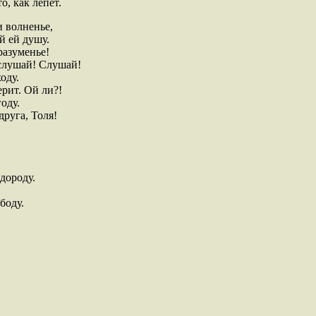
о, как лепет.
 волненье,
й ей душу.
разуменье!
 слушай! Слушай!
оду.
ерит. Ой ли?!
году.
друга, Толя!
едороду.
боду.