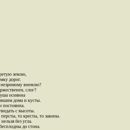
ретую землю,
мку дорог.
я незримому внемлю?
оржественен, слог?
уша осиянна
вшим дома и кусты.
и постоянна.
видать с высоты.
сты, то кресты, то законы.
 нельзя без угла.
бесплодны до стона.