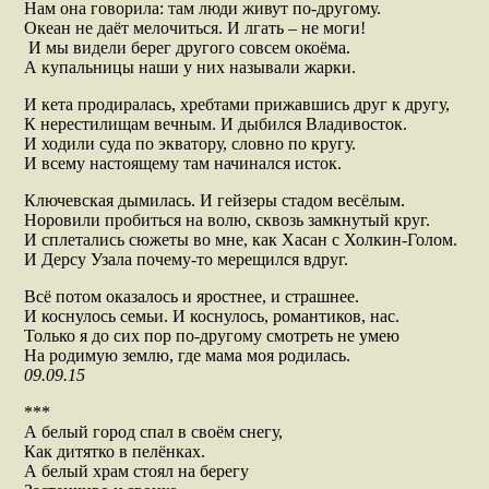
Нам она говорила: там люди живут по-другому.
Океан не даёт мелочиться. И лгать – не моги!
И мы видели берег другого совсем окоёма.
А купальницы наши у них называли жарки.
И кета продиралась, хребтами прижавшись друг к другу,
К нерестилищам вечным. И дыбился Владивосток.
И ходили суда по экватору, словно по кругу.
И всему настоящему там начинался исток.
Ключевская дымилась. И гейзеры стадом весёлым.
Норовили пробиться на волю, сквозь замкнутый круг.
И сплетались сюжеты во мне, как Хасан с Холкин-Голом.
И Дерсу Узала почему-то мерещился вдруг.
Всё потом оказалось и яростнее, и страшнее.
И коснулось семьи. И коснулось, романтиков, нас.
Только я до сих пор по-другому смотреть не умею
На родимую землю, где мама моя родилась.
09.09.15
***
А белый город спал в своём снегу,
Как дитятко в пелёнках.
А белый храм стоял на берегу