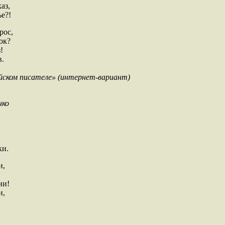
аз,
ье?!
рос,
ок?
!
в.
ийском писателе» (интернет-вариант)
нко
ки.
и,
ни!
и,