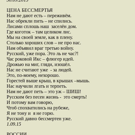
ЦЕНА БЕССМЕРТЬЯ
Нам не дают есть – переживём.
Нас обрекли пить – не спились.
Лисами сплошь наш заселён дом.
Где коготок – там целиком лис.
Мы на своей земле, как в плену.
Столько хороших слов – не про нас.
Нам объявил враг третью войну.
Русский, уже пора. Это ль не час?!
Час роковой Икс – флюгер идей.
Дрожью на миг, гляди, изошёл.
Нас не считают уже - за людей.
Это, по-моему, нехорошо.
Горестей выше крыш, в крышах –мышь.
Нас научили лгать и терпеть.
Нам не дают петь – это уж – ШИШ!
Русским без песен жизнь - это смерть!
И потому вам говорю,
Чтоб спохватились на рубеже,
Я не тону и я не горю.
Русский давно бессмертен уже.
1.09.15
РОССИИ