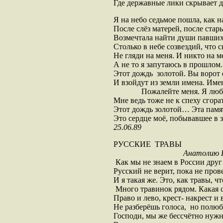
Где державные лики скрывает д
Я на небо седьмое пошла, как 
После слёз матерей, после стар
Возмечтала найти души павших.
Столько в небе созвездий, что с
Не гляди на меня. И никто на м
А не то я запутаюсь в прошлом.
Этот дождь золотой. Вы ворот 
И взойдут из земли имена. Име
Пожалейте меня. Я люблю в
Мне ведь тоже не к спеху сгорат
Этот дождь золотой… Эта памя
Это сердце моё, побывавшее в з
25.06.89
РУССКИЕ ТРАВЫ
Анатолию 
Как мы не знаем в России друг 
Русский не верит, пока не про
И я такая же. Это, как травы, чт
Много травинок рядом. Какая 
Право и лево, крест- накрест и в
Не разберёшь голоса, но полюб
Господи, мы же бессчётно нужн