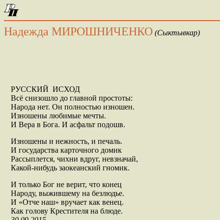
Надежда МИРОШНИЧЕНКО
(Сыктывкар)
РУССКИЙ ИСХОД
Всё снизошло до главной простоты:
Народа нет. Он полностью изношен.
Изношены любимые мечты.
И Вера в Бога. И асфальт подошв.
Изношены и нежность, и печаль.
И государства карточного домик
Рассыплется, чихни вдруг, невзначай,
Какой-нибудь заокеанский гномик.
И только Бог не верит, что конец
Народу, выжившему на безлюдье.
И «Отче наш» вручает как венец.
Как голову Крестителя на блюде.
30.09.2015