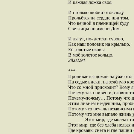
И каждая ложка своя.
И столько любви отовсюду
Прольётся на сердце при том,
Что вечной я пленницей буду
Светлицы по имени Дом.
И лягут, по- детски сурово,
Как наш половик на крыльцо,
Её золотые оковы
В моё золотое кольцо.
28.02.94
***
Проливается дождь на уже отог
На седые виски, на зелёную кро
Что со мной присходит? Кому 
Почему так наивен и, словно т
Почему-почему… Потому что д
Этим ливнем нездешним, проби
Потому что печаль независима 
Потому что мне выпало жизнь у
Этот мир, где молчат то пер
Этот мир, где без хлеба нельзя и
Где кровавы снега и где пашни 