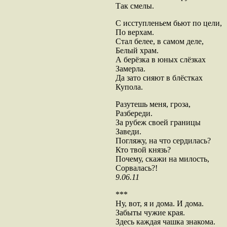
Так смелы.
С исступленьем бьют по цели,
По верхам.
Стал белее, в самом деле,
Белый храм.
А берёзка в юных слёзках
Замерла.
Да зато сияют в блёстках
Купола.
Разутешь меня, гроза,
Разбереди.
За рубеж своей границы
Заведи.
Погляжу, на что сердилась?
Кто твой князь?
Почему, скажи на милость,
Сорвалась?!
9.06.11
***
Ну, вот, я и дома. И дома.
Забыты чужие края.
Здесь каждая чашка знакома.