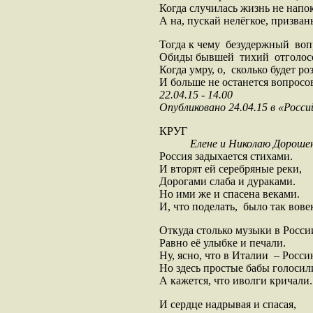
Когда случилась жизнь не напок
А на, пускай нелёгкое, призван
Тогда к чему безудержный воп
Обиды бывшей тихий отголос
Когда умру, о, сколько будет роз
И больше не останется вопросо
22.04.15 - 14.00
Опубликовано 24.04.15 в «Росс
КРУГ
Елене и Николаю Дороше
Россия задыхается стихами.
И вторят ей серебряные реки,
Дорогами слаба и дураками.
Но ими же и спасена веками.
И, что поделать, было так вове
Откуда столько музыки в Росси
Равно её улыбке и печали.
Ну, ясно, что в Италии – Росси
Но здесь простые бабы голосил
А кажется, что иволги кричали.
И сердце надрывая и спасая,