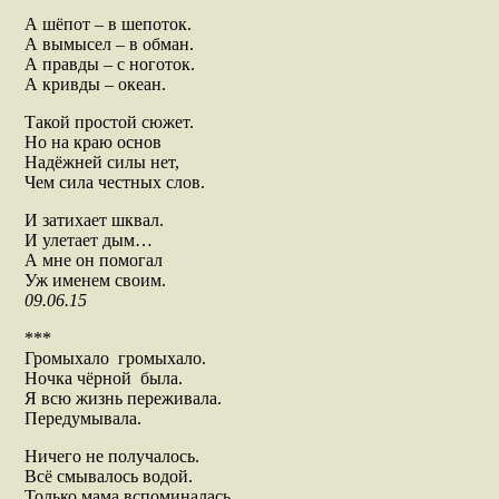
А шёпот – в шепоток.
А вымысел – в обман.
А правды – с ноготок.
А кривды – океан.
Такой простой сюжет.
Но на краю основ
Надёжней силы нет,
Чем сила честных слов.
И затихает шквал.
И улетает дым…
А мне он помогал
Уж именем своим.
09.06.15
***
Громыхало громыхало.
Ночка чёрной была.
Я всю жизнь переживала.
Передумывала.
Ничего не получалось.
Всё смывалось водой.
Только мама вспоминалась