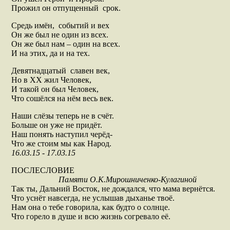
Прожил он отпущенный срок.
Средь имён, событий и вех
Он же был не один из всех.
Он же был нам – один на всех.
И на этих, да и на тех.
Девятнадцатый славен век,
Но в ХХ жил Человек,
И такой он был Человек,
Что сошёлся на нём весь век.
Наши слёзы теперь не в счёт.
Больше он уже не придёт.
Наш понять наступил черёд-
Что же стоим мы как Народ.
16.03.15 - 17.03.15
ПОСЛЕСЛОВИЕ
Памяти О.К.Мирошниченко-Кулагиной
Так ты, Дальний Восток, не дождался, что мама вернётся.
Что уснёт навсегда, не услышав дыханье твоё.
Нам она о тебе говорила, как будто о солнце.
Что горело в душе и всю жизнь согревало её.