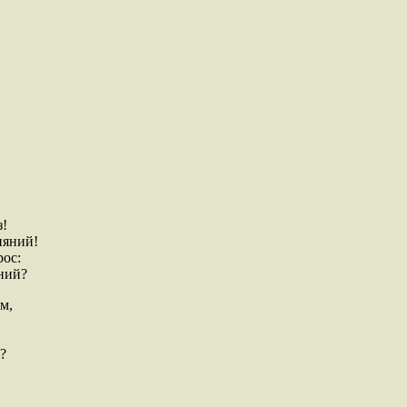
з!
ияний!
рос:
яний?
м,
?