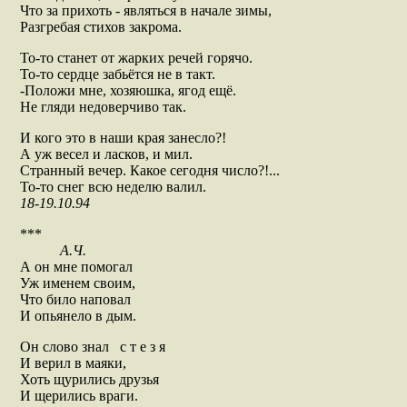
Что за прихоть - являться в начале зимы,
Разгребая стихов закрома.
То-то станет от жарких речей горячо.
То-то сердце забьётся не в такт.
-Положи мне, хозяюшка, ягод ещё.
Не гляди недоверчиво так.
И кого это в наши края занесло?!
А уж весел и ласков, и мил.
Странный вечер. Какое сегодня число?!...
То-то снег всю неделю валил.
18-19.10.94
***
А.Ч.
А он мне помогал
Уж именем своим,
Что било наповал
И опьянело в дым.
Он слово знал с т е з я
И верил в маяки,
Хоть щурились друзья
И щерились враги.