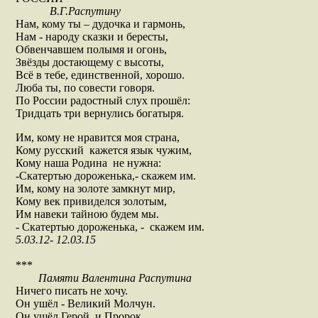
В.Г.Распутину
Нам, кому ты – дудочка и гармонь,
Нам - народу сказки и бересты,
Обвенчавшем полымя и огонь,
Звёзды достающему с высоты,
Всё в тебе, единственной, хорошо.
Люба ты, по совести говоря.
По России радостный слух прошёл:
Тридцать три вернулись богатыря.
Им, кому не нравится моя страна,
Кому русский кажется язык чужим,
Кому наша Родина не нужна:
-Скатертью дороженька,- скажем им.
Им, кому на золоте замкнут мир,
Кому век привиделся золотым,
Им навеки тайною будем мы.
- Скатертью дороженька, - скажем им.
5.03.12- 12.03.15
***
Памяти Валентина Распутина
Ничего писать не хочу.
Он ушёл - Великий Молчун.
Он ушёл Герой и Пророк.