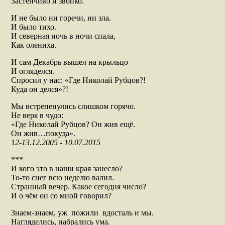
Застенчиво и звонко.
И не было ни горечи, ни зла.
И было тихо.
И северная ночь в ночи спала,
Как олениха.
И сам Декабрь вышел на крыльцо
И огляделся.
Спросил у нас: «Где Николай Рубцов?!
Куда он делся»?!
Мы встрепенулись слишком горячо.
Не веря в чудо:
«Где Николай Рубцов? Он жив ещё.
Он жив…покуда».
1
2-13.12.2005 - 10.07.2015
***
И кого это в наши края занесло?
То-то снег всю неделю валил.
Странный вечер. Какое сегодня число?
И о чём он со мной говорил?
Знаем-знаем, уж пожили вдосталь и мы.
Нагляделись, набрались ума.