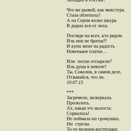
Что же рыжей, как микстура.
Стала облепиха?
А на Сером волке шкура
В дырах вся от лиха.
Погляди на всех, кто рядом.
Иль они не братья?!
И купи жене на радость
Новенькое платье…
Или песни отсырели?
Иль душа в неволе?
Ты, Соколик, в самом деле,
Отзывайся, что ли.
10.07.15
***
Загремело, засверкало,
Пролилось.
Ах, какая это жалость:
Сорвалось!
Не поймала ни громушки,
Ни стрелы.
То-то молнии-вострушки