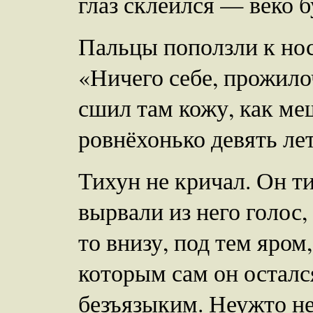
глаз склеился — веко б
Пальцы поползли к но
«Ничего себе, прожило
сшил там кожу, как м
ровнёхонько девять ле
Тихун не кричал. Он ти
вырвали из него голос,
то внизу, под тем яром,
которым сам он осталс
безъязыким. Неужто не