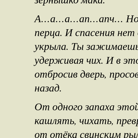
А…а…а…ап…апч… Нозд
перца. И спасения нет
укрыла. Ты зажимаешь 
удерживая чих. И в эт
отбросив дверь, прос
назад.
От одного запаха это
кашлять, чихать, прев
от отёка свинским ры