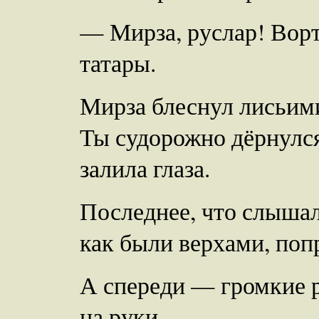
— Мирза, руслар! Вор
татары.
Мирза блеснул лисьими 
Ты судорожно дёрнулся
залила глаза.
Последнее, что слышал
как были верхами, поп
А спереди — громкие р
на руки.